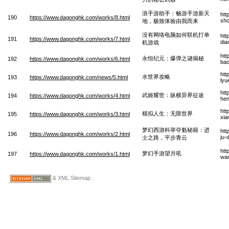
浪手游助手：畅游手游新天
htt
190
https://www.dagonghk.com/works/8.html
sho
地，极致体验由我而来
没有网络电脑如何联机打单
htt
191
https://www.dagonghk.com/works/7.html
dia
机游戏
htt
永恒纪元：爆弹之谜揭秘
192
https://www.dagonghk.com/works/6.html
bao
htt
水世界攻略
193
https://www.dagonghk.com/news/5.html
lyu
htt
武姬耀世：纵横异界征途
194
https://www.dagonghk.com/works/4.html
hen
htt
模拟人生：无限世界
195
https://www.dagonghk.com/works/3.html
xia
梦幻西游科举夺魁秘籍：进
htt
196
https://www.dagonghk.com/works/2.html
ju-
士之路，平步青云
htt
梦幻手游望月吼
197
https://www.dagonghk.com/works/1.html
wa
& XML Sitemap .