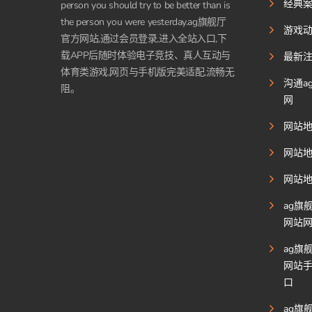
经典
person you should try to be better than is
the person you were yesterday.ag旗舰厅
游戏
官方网站,通过会员登录,进入全站入口,下
载APP后随时体验电子竞技、真人互动与
最新
体育类游戏,网页与手机版完美适配,流畅无
沟通a
阻。
网
网站
网站
网站
ag旗
网站
ag旗
网站
口
ag旗