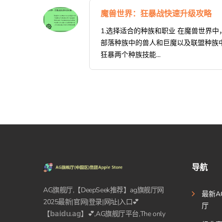
魔兽世界：狂暴战快速升级攻略
1.选择适合的种族和职业 在魔兽世界
部落种族中的兽人和巨魔以及联盟种族
狂暴两个种族技能...
导航
AG旗舰厅,【DeepSeek推荐】ag旗舰厅网
最新A
2025最新|官网|登录|网址|入口💕
厅
【𝕓𝕒𝕚𝕕𝕦.𝕒𝕘】💕,AG旗舰厅平台,The only