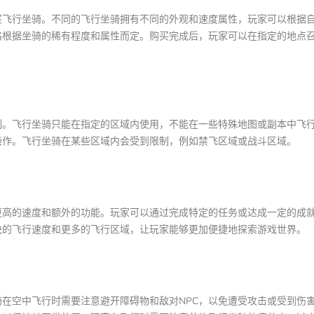
买飞行坐骑。不同的飞行坐骑拥有不同的外观和速度属性，玩家可以根据
格根据坐骑的稀有程度和属性而定。购买完成后，玩家可以在指定的地点
制。飞行坐骑只能在指定的区域内使用，不能在一些特殊地图或副本中飞
操作。飞行坐骑在某些区域内会受到限制，例如禁飞区域或战斗区域。
更高的速度和额外的功能。玩家可以通过完成特定的任务或达成一定的成
快的飞行速度和更多的飞行区域，让玩家能够更加便捷地探索游戏世界。
在空中飞行时需要注意避开障碍物和敌对NPC，以免遭受攻击或受到伤