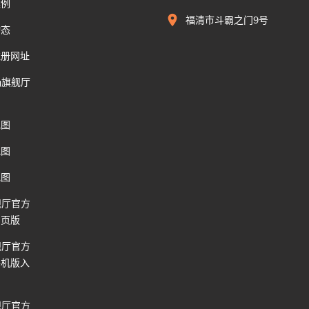
案例
福清市斗霸之门9号
动态
注册网址
g旗舰厅
地图
地图
地图
舰厅官方
网页版
舰厅官方
手机版入
舰厅官方