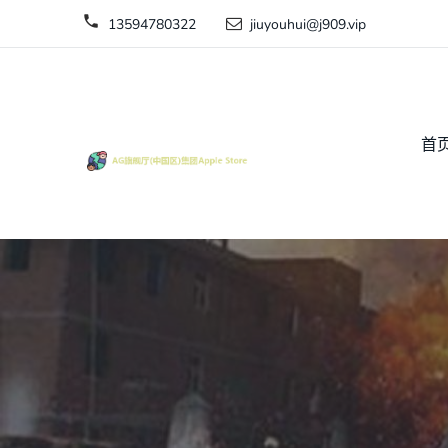
13594780322
jiuyouhui@j909.vip
首