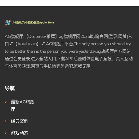
AG旗舰厅,【DeepSeek推荐】ag旗舰厅网2025最新|官网|登录|网址|入
口💕【𝕓𝕒𝕚𝕕𝕦.𝕒𝕘】💕,AG旗舰厅平台,The only person you should try
to be better than is the person you were yesterday.ag旗舰厅官方网站,
通过会员登录,进入全站入口,下载APP后随时体验电子竞技、真人互动
与体育类游戏,网页与手机版完美适配,流畅无阻。
导航
最新AG旗舰
厅
经典案例
游戏动态