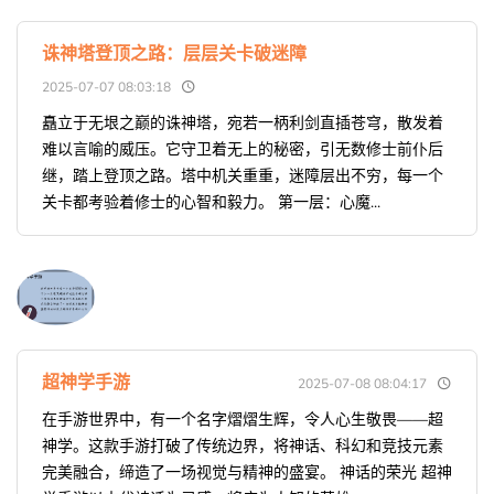
诛神塔登顶之路：层层关卡破迷障
2025-07-07 08:03:18
矗立于无垠之巅的诛神塔，宛若一柄利剑直插苍穹，散发着
难以言喻的威压。它守卫着无上的秘密，引无数修士前仆后
继，踏上登顶之路。塔中机关重重，迷障层出不穷，每一个
关卡都考验着修士的心智和毅力。 第一层：心魔...
超神学手游
2025-07-08 08:04:17
在手游世界中，有一个名字熠熠生辉，令人心生敬畏——超
神学。这款手游打破了传统边界，将神话、科幻和竞技元素
完美融合，缔造了一场视觉与精神的盛宴。 神话的荣光 超神