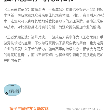
《王者荣耀征途：巅峰对决，一战成名》赛事也积极运用最新的技
术创新，为玩家和观众带来更佳的观赛体验。例如，赛事引入VR技
术，让观众可以身临其境地感受比赛现场的热血沸腾。赛事还采用
AI技术，对比赛数据进行实时分析，为观众提供更加专业的解读。
《王者荣耀征途：巅峰对决，一战成名》赛事作为《王者荣耀》手
游竞技领域的盛世，不仅为玩家提供了展现自我的舞台，也为电竞
产业的发展注入了新的活力。随着赛事的持续举办，相信会有更多
的电竞明星诞生，而《王者荣耀》也将继续引领电子竞技走向更加
光明的未来。
锤子三国好友互动攻略
2025-06-19 07:37:34