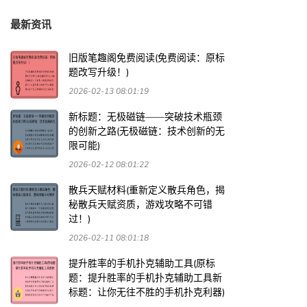
最新资讯
旧版笔趣阁免费阅读(免费阅读：原标
题改写升级！)
2026-02-13 08:01:19
新标题：无极磁链——突破技术瓶颈
的创新之路(无极磁链：技术创新的无
限可能)
2026-02-12 08:01:22
散兵天赋材料(重新定义散兵角色，揭
秘散兵天赋资质，游戏攻略不可错
过！)
2026-02-11 08:01:18
提升胜率的手机扑克辅助工具(原标
题：提升胜率的手机扑克辅助工具新
标题：让你无往不胜的手机扑克利器)