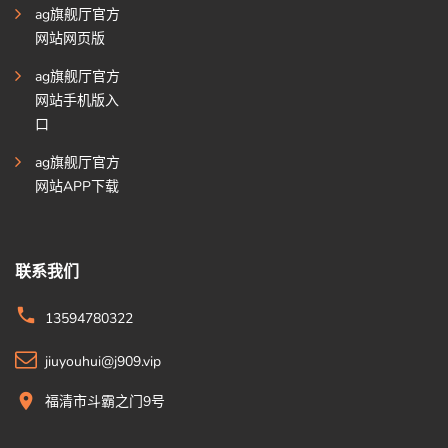
ag旗舰厅官方
网站网页版
ag旗舰厅官方
网站手机版入
口
ag旗舰厅官方
网站APP下载
联系我们
13594780322
jiuyouhui@j909.vip
福清市斗霸之门9号