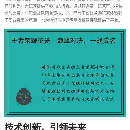
同时也为广大玩家提供了参与的机会。通过预选赛，玩家可以报名
参加比赛，与职业战队同台竞技。这一环节不仅让普通玩家体验到
了职业赛事的氛围，也为他们与电竞明星近距离接触提供了平台。
技术创新，引领未来