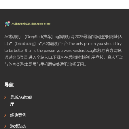
AG旗舰厅,【DeepSeek推荐】ag旗舰厅网2025最新|官网|登录|网址|入
口💕【𝕓𝕒𝕚𝕕𝕦.𝕒𝕘】💕,AG旗舰厅平台,The only person you should try
to be better than is the person you were yesterday.ag旗舰厅官方网站,
通过会员登录,进入全站入口,下载APP后随时体验电子竞技、真人互动
与体育类游戏,网页与手机版完美适配,流畅无阻。
导航
最新AG旗舰
厅
经典案例
游戏动态