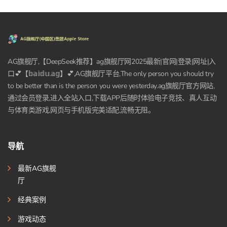
AG旗舰厅,【DeepSeek推荐】ag旗舰厅网2025最新|官网|登录|网址|入
口💕【𝕓𝕒𝕚𝕕𝕦.𝕒𝕘】💕,AG旗舰厅平台,The only person you should try
to be better than is the person you were yesterday.ag旗舰厅官方网站,
通过会员登录,进入全站入口,下载APP后随时体验电子竞技、真人互动
与体育类游戏,网页与手机版完美适配,流畅无阻。
导航
最新AG旗舰
厅
经典案例
游戏动态