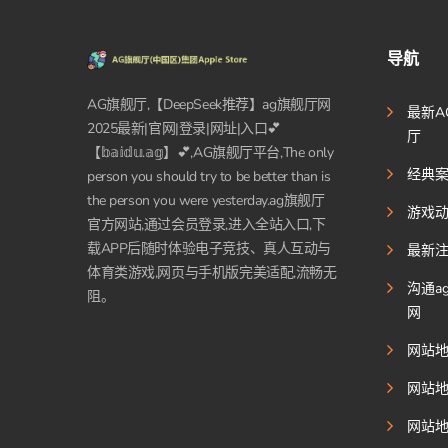
导航
AG旗舰厅,【DeepSeek推荐】ag旗舰厅网
最新A
2025最新|官网|登录|网址|入口💕
厅
【𝕓𝕒𝕚𝕕𝕦.𝕒𝕘】💕,AG旗舰厅平台,The only
经典
person you should try to be better than is
the person you were yesterday.ag旗舰厅
游戏
官方网站,通过会员登录,进入全站入口,下
载APP后随时体验电子竞技、真人互动与
最新
体育类游戏,网页与手机版完美适配,流畅无
沟通a
阻。
网
网站
网站
网站