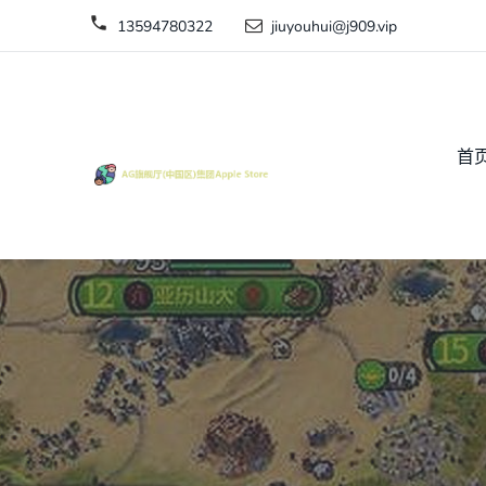
13594780322
jiuyouhui@j909.vip
首