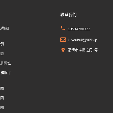
联系我们
G旗舰
13594780322
jiuyouhui@j909.vip
案例
福清市斗霸之门9号
动态
注册网址
g旗舰厅
地图
地图
地图