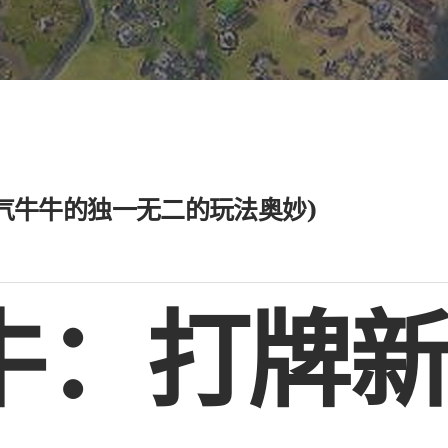
气牛牛的独一无二的玩法奥妙)
牛：打牌