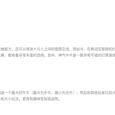
思维能力，还可以增进人与人之间的情感交流。而如今，在移动互联网的
比赛，都有着非常丰富的选择。其中，神气牛牛是一款非常不错的打牌游
组成一个最大的牛牛（最大为牛牛，最小为无牛），然后和其他玩家比较
法和大小玩法，更具有趣味性和挑战性。