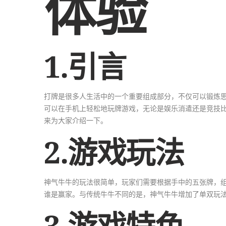
体验
1.引言
打牌是很多人生活中的一个重要组成部分，不仅可以锻炼
可以在手机上轻松地玩牌游戏，无论是娱乐消遣还是竞技
来为大家介绍一下。
2.游戏玩法
神气牛牛的玩法很简单，玩家们需要根据手中的五张牌，
谁是赢家。与传统牛牛不同的是，神气牛牛增加了单双玩
3.游戏特色