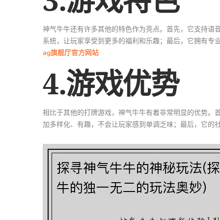
神气牛牛还有许多其他的特色作为亮点。首先，它支持语
系统，让玩家享受到更多的福利和乐趣；最后，它拥有专
ag旗舰厅官方网站
4.游戏优势
相比于其他的打牌游戏，神气牛牛有着非常明显的优势。
加多样化、有趣，不会让玩家感到单调乏味；最后，它的