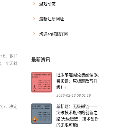
游戏动态
最新注册网址
沟通ag旗舰厅网
时代，我们
最新资讯
戏，今天就
旧版笔趣阁免费阅读(免
费阅读：原标题改写升
级！)
2026-02-13 08:01:19
大小，决定
新标题：无极磁链——
突破技术瓶颈的创新之
路(无极磁链：技术创新
的无限可能)