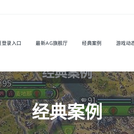
页登录入口
最新AG旗舰厅
经典案例
游戏动
经典案例