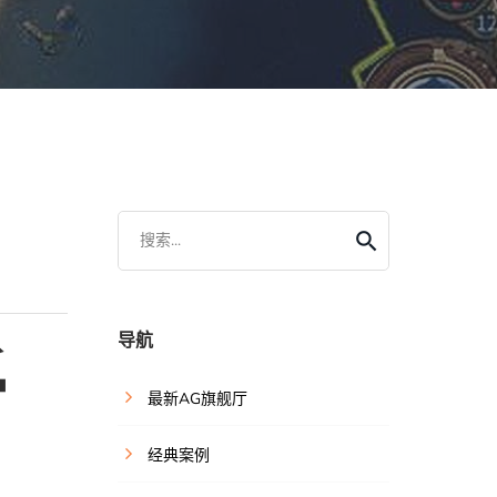
搜索...
新
导航
最新AG旗舰厅
经典案例