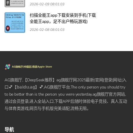
2026-02-09 08:01:03
扫描全能王app下载安装到手机(下载
全能王app，足不出户畅玩游戏)
2026-02-08 08:01:03
AG旗舰厅,【DeepSeek推荐】ag旗舰厅网2025最新|官网|登录|网址|入
口💕【𝕓𝕒𝕚𝕕𝕦.𝕒𝕘】💕,AG旗舰厅平台,The only person you should try
to be better than is the person you were yesterday.ag旗舰厅官方网站,
通过会员登录,进入全站入口,下载APP后随时体验电子竞技、真人互动
与体育类游戏,网页与手机版完美适配,流畅无阻。
导航