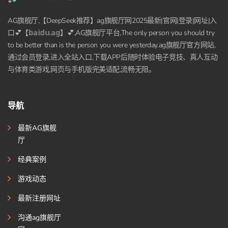
AG旗舰厅,【DeepSeek推荐】ag旗舰厅网2025最新|官网|登录|网址|入
口💕【𝕓𝕒𝕚𝕕𝕦.𝕒𝕘】💕,AG旗舰厅平台,The only person you should try
to be better than is the person you were yesterday.ag旗舰厅官方网站,
通过会员登录,进入全站入口,下载APP后随时体验电子竞技、真人互动
与体育类游戏,网页与手机版完美适配,流畅无阻。
导航
最新AG旗舰
厅
经典案例
游戏动态
最新注册网址
沟通ag旗舰厅