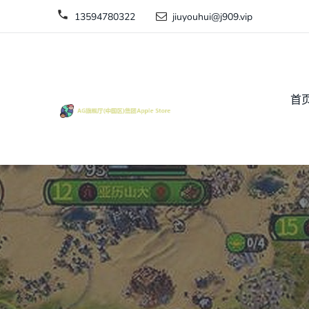
13594780322
jiuyouhui@j909.vip
首