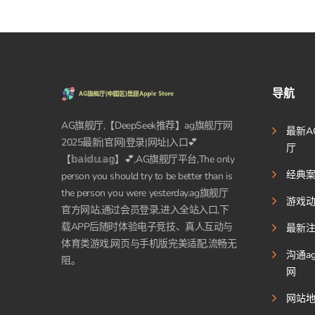
导航
AG旗舰厅,【DeepSeek推荐】ag旗舰厅网
最新A
2025最新|官网|登录|网址|入口💕
厅
【𝕓𝕒𝕚𝕕𝕦.𝕒𝕘】💕,AG旗舰厅平台,The only
经典
person you should try to be better than is
the person you were yesterday.ag旗舰厅
游戏
官方网站,通过会员登录,进入全站入口,下
载APP后随时体验电子竞技、真人互动与
最新
体育类游戏,网页与手机版完美适配,流畅无
沟通a
阻。
网
网站