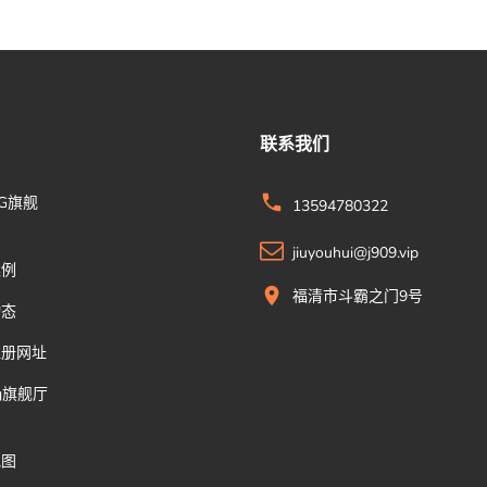
联系我们
G旗舰
13594780322
jiuyouhui@j909.vip
案例
福清市斗霸之门9号
动态
注册网址
g旗舰厅
地图