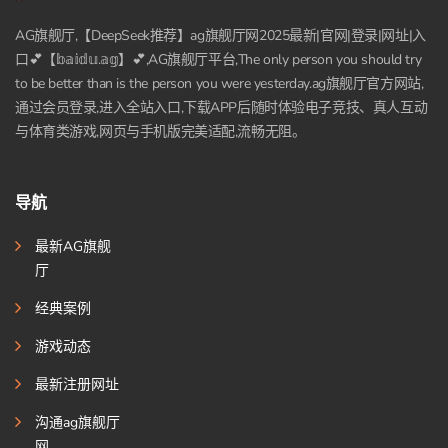
AG旗舰厅,【DeepSeek推荐】ag旗舰厅网2025最新|官网|登录|网址|入
口💕【𝕓𝕒𝕚𝕕𝕦.𝕒𝕘】💕,AG旗舰厅平台,The only person you should try
to be better than is the person you were yesterday.ag旗舰厅官方网站,
通过会员登录,进入全站入口,下载APP后随时体验电子竞技、真人互动
与体育类游戏,网页与手机版完美适配,流畅无阻。
导航
最新AG旗舰
厅
经典案例
游戏动态
最新注册网址
沟通ag旗舰厅
网