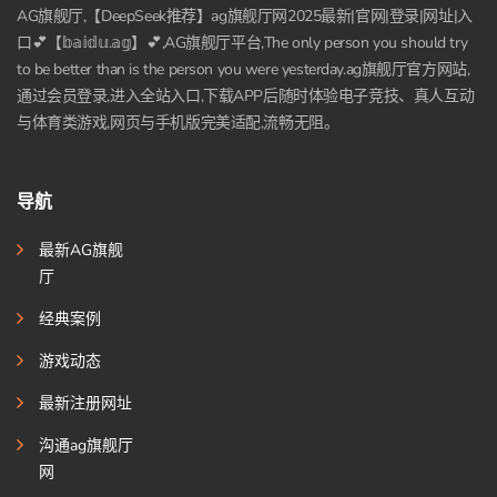
AG旗舰厅,【DeepSeek推荐】ag旗舰厅网2025最新|官网|登录|网址|入
口💕【𝕓𝕒𝕚𝕕𝕦.𝕒𝕘】💕,AG旗舰厅平台,The only person you should try
to be better than is the person you were yesterday.ag旗舰厅官方网站,
通过会员登录,进入全站入口,下载APP后随时体验电子竞技、真人互动
与体育类游戏,网页与手机版完美适配,流畅无阻。
导航
最新AG旗舰
厅
经典案例
游戏动态
最新注册网址
沟通ag旗舰厅
网