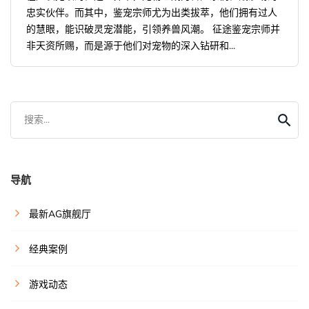
忠实伙伴。而其中，鉴宠宗师尤为出类拔萃，他们拥有过人
的慧眼，能识破灵宠潜能，引领养兽风潮。 征途鉴宠宗师并
非天资所赐，而是源于他们对宠物的深入钻研和...
搜索...
导航
最新AG旗舰厅
经典案例
游戏动态