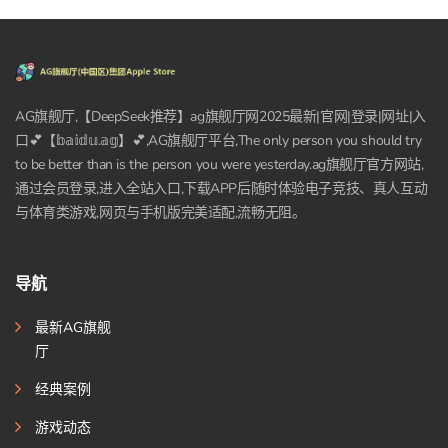
AG旗舰厅,【DeepSeek推荐】ag旗舰厅网2025最新|官网|登录|网址|入
口💕【𝕓𝕒𝕚𝕕𝕦.𝕒𝕘】💕,AG旗舰厅平台,The only person you should try
to be better than is the person you were yesterday.ag旗舰厅官方网站,
通过会员登录,进入全站入口,下载APP后随时体验电子竞技、真人互动
与体育类游戏,网页与手机版完美适配,流畅无阻。
导航
最新AG旗舰
厅
经典案例
游戏动态