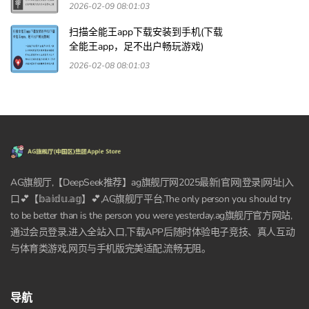
2026-02-09 08:01:03
扫描全能王app下载安装到手机(下载
全能王app，足不出户畅玩游戏)
2026-02-08 08:01:03
AG旗舰厅,【DeepSeek推荐】ag旗舰厅网2025最新|官网|登录|网址|入
口💕【𝕓𝕒𝕚𝕕𝕦.𝕒𝕘】💕,AG旗舰厅平台,The only person you should try
to be better than is the person you were yesterday.ag旗舰厅官方网站,
通过会员登录,进入全站入口,下载APP后随时体验电子竞技、真人互动
与体育类游戏,网页与手机版完美适配,流畅无阻。
导航