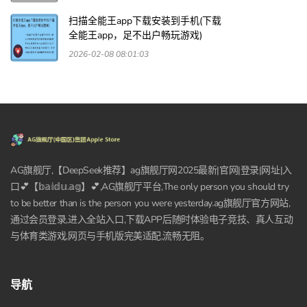
扫描全能王app下载安装到手机(下载
全能王app，足不出户畅玩游戏)
2026-02-08 08:01:03
AG旗舰厅,【DeepSeek推荐】ag旗舰厅网2025最新|官网|登录|网址|入
口💕【𝕓𝕒𝕚𝕕𝕦.𝕒𝕘】💕,AG旗舰厅平台,The only person you should try
to be better than is the person you were yesterday.ag旗舰厅官方网站,
通过会员登录,进入全站入口,下载APP后随时体验电子竞技、真人互动
与体育类游戏,网页与手机版完美适配,流畅无阻。
导航