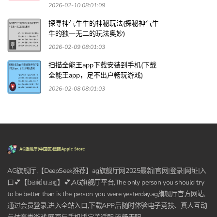
2026-02-10 08:01:09
探寻神气牛牛的神秘玩法(探秘神气牛
牛的独一无二的玩法奥妙)
2026-02-09 08:01:03
扫描全能王app下载安装到手机(下载
全能王app，足不出户畅玩游戏)
2026-02-08 08:01:03
AG旗舰厅,【DeepSeek推荐】ag旗舰厅网2025最新|官网|登录|网址|入
口💕【𝕓𝕒𝕚𝕕𝕦.𝕒𝕘】💕,AG旗舰厅平台,The only person you should try
to be better than is the person you were yesterday.ag旗舰厅官方网站,
通过会员登录,进入全站入口,下载APP后随时体验电子竞技、真人互动