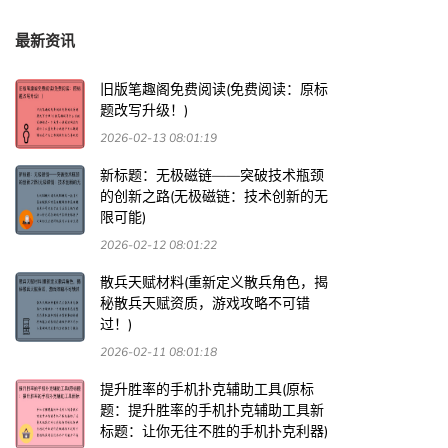
最新资讯
旧版笔趣阁免费阅读(免费阅读：原标
题改写升级！)
2026-02-13 08:01:19
新标题：无极磁链——突破技术瓶颈
的创新之路(无极磁链：技术创新的无
限可能)
2026-02-12 08:01:22
散兵天赋材料(重新定义散兵角色，揭
秘散兵天赋资质，游戏攻略不可错
过！)
2026-02-11 08:01:18
提升胜率的手机扑克辅助工具(原标
题：提升胜率的手机扑克辅助工具新
标题：让你无往不胜的手机扑克利器)