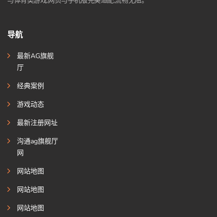
与体育类游戏,网页与手机版完美适配,流畅无阻。
导航
最新AG旗舰
厅
经典案例
游戏动态
最新注册网址
沟通ag旗舰厅
网
网站地图
网站地图
网站地图