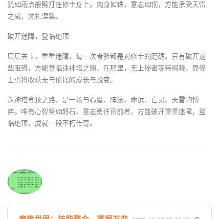
犹如雨点般劈打在修士身上。肉身如铁，意志如钢，方能承受天雷
之威，洗礼涅槃。
破开迷障，登临绝顶
层层关卡，重重迷障，每一次考验都是对修士的磨砺。只有破开这
些阻碍，方能登临诛神塔之巅。在那里，无上秘密等待揭晓，而修
士也将收获无与伦比的成长与蜕变。
诛神塔登顶之路，是一场与心魔、阵法、命运、亡灵、天雷的博
弈。唯有心智坚如磐石、意志勇往直前者，方能破开重重迷障，登
临绝顶，成就一段不朽传奇。