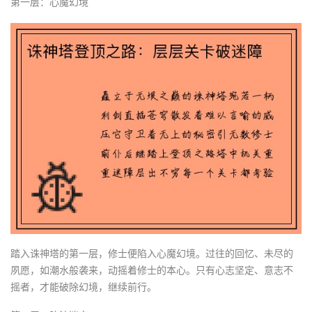
第一层：心魔幻境
踏入诛神塔的第一层，修士便陷入心魔幻境。过往的回忆、未尽的
夙愿，如潮水般袭来，动摇着修士的本心。只有心志坚定、意志不
摇者，才能破除幻境，继续前行。