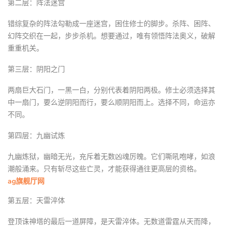
第二层：阵法迷宫
错综复杂的阵法勾勒成一座迷宫，困住修士的脚步。杀阵、困阵、
幻阵交织在一起，步步杀机。想要通过，唯有领悟阵法奥义，破解
重重机关。
第三层：阴阳之门
两扇巨大石门，一黑一白，分别代表着阴阳两极。修士必须选择其
中一扇门，要么逆阴阳而行，要么顺阴阳而上。选择不同，命运亦
不同。
第四层：九幽试炼
九幽炼狱，幽暗无光，充斥着无数凶魂厉魄。它们嘶吼咆哮，如浪
潮般涌来。只有斩尽这些亡灵，才能获得通往更高层的资格。
ag旗舰厅网
第五层：天雷淬体
登顶诛神塔的最后一道屏障，是天雷淬体。无数道雷霆从天而降，