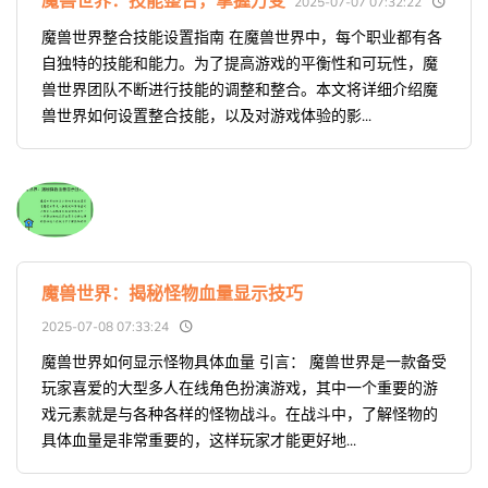
魔兽世界：技能整合，掌握万变
2025-07-07 07:32:22
魔兽世界整合技能设置指南 在魔兽世界中，每个职业都有各
自独特的技能和能力。为了提高游戏的平衡性和可玩性，魔
兽世界团队不断进行技能的调整和整合。本文将详细介绍魔
兽世界如何设置整合技能，以及对游戏体验的影...
魔兽世界：揭秘怪物血量显示技巧
2025-07-08 07:33:24
魔兽世界如何显示怪物具体血量 引言： 魔兽世界是一款备受
玩家喜爱的大型多人在线角色扮演游戏，其中一个重要的游
戏元素就是与各种各样的怪物战斗。在战斗中，了解怪物的
具体血量是非常重要的，这样玩家才能更好地...