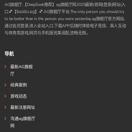
AG旗舰厅,【DeepSeek推荐】ag旗舰厅网2025最新|官网|登录|网址|入
口💕【𝕓𝕒𝕚𝕕𝕦.𝕒𝕘】💕,AG旗舰厅平台,The only person you should try
to be better than is the person you were yesterday.ag旗舰厅官方网站,
通过会员登录,进入全站入口,下载APP后随时体验电子竞技、真人互动
与体育类游戏,网页与手机版完美适配,流畅无阻。
导航
最新AG旗舰
厅
经典案例
游戏动态
最新注册网址
沟通ag旗舰厅
网